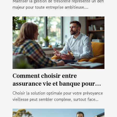
Maîtriser la gestion de trésorerie représente un défi
majeur pour toute entreprise ambitieuse....
Comment choisir entre
assurance vie et banque pour
votre 3ème pilier ?
Choisir la solution optimale pour votre prévoyance
vieillesse peut sembler complexe, surtout face...