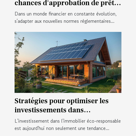
chances d'approbation de prêt
dans le nouveau cadre
Dans un monde financier en constante évolution,
réglementaire
s'adapter aux nouvelles normes réglementaires...
Stratégies pour optimiser les
investissements dans
l'immobilier éco-responsable
L'investissement dans l'immobilier éco-responsable
est aujourd'hui non seulement une tendance...