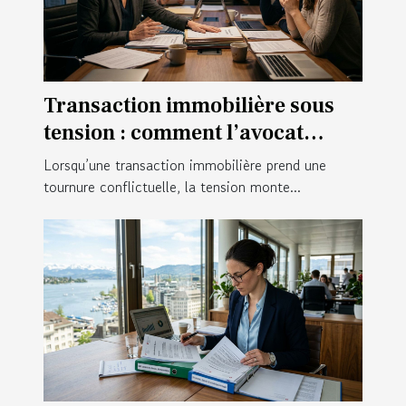
Transaction immobilière sous
tension : comment l’avocat
calme le jeu en coulisses ?
Lorsqu’une transaction immobilière prend une
tournure conflictuelle, la tension monte...