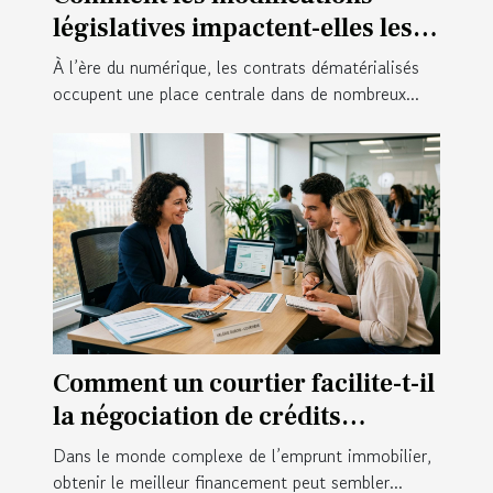
législatives impactent-elles les
contrats numériques ?
À l’ère du numérique, les contrats dématérialisés
occupent une place centrale dans de nombreux...
Comment un courtier facilite-t-il
la négociation de crédits
immobiliers ?
Dans le monde complexe de l’emprunt immobilier,
obtenir le meilleur financement peut sembler...