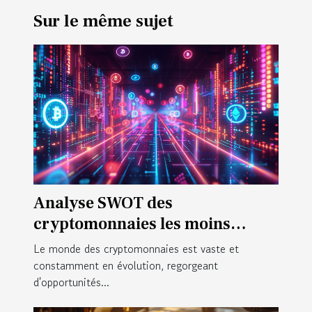
Sur le même sujet
Analyse SWOT des
cryptomonnaies les moins
connues avec un fort potentiel
Le monde des cryptomonnaies est vaste et
de croissance
constamment en évolution, regorgeant
d'opportunités...