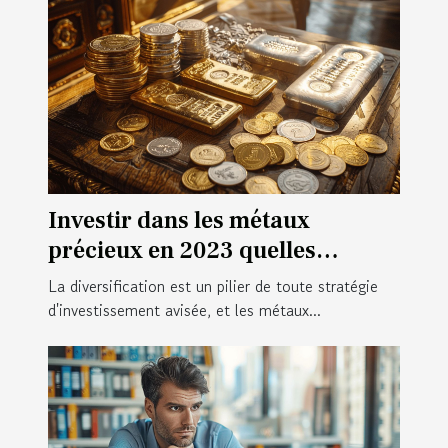
Investir dans les métaux
précieux en 2023 quelles
options pour une stratégie de
La diversification est un pilier de toute stratégie
diversification efficace
d'investissement avisée, et les métaux...