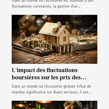
Dans un monde où l'économie est soumise à des
fluctuations constantes, la gestion d'un...
L'impact des fluctuations
boursières sur les prix des
matériaux de construction
Dans un monde où l'économie globale influe de
manière significative sur divers secteurs, il est...