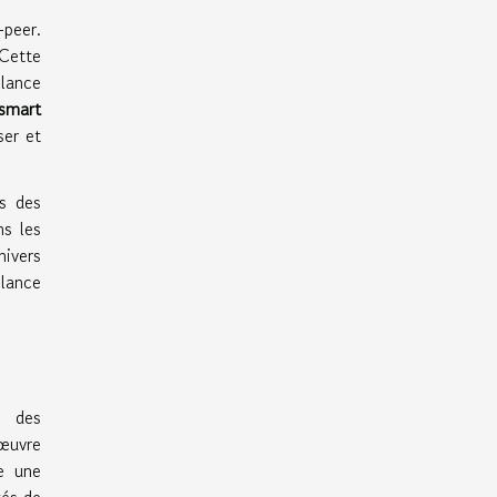
-peer.
Cette
llance
smart
ser et
es des
ns les
nivers
ilance
s des
œuvre
e une
tés de