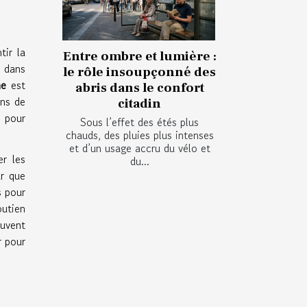
tir la
Entre ombre et lumière :
n dans
le rôle insoupçonné des
me
est
abris dans le confort
ons de
citadin
pour
Sous l’effet des étés plus
chauds, des pluies plus intenses
et d’un usage accru du vélo et
er les
du...
ur que
s pour
outien
euvent
r pour