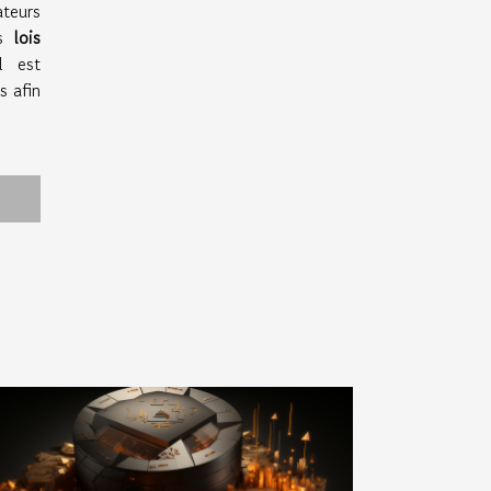
ateurs
es
lois
l est
s afin