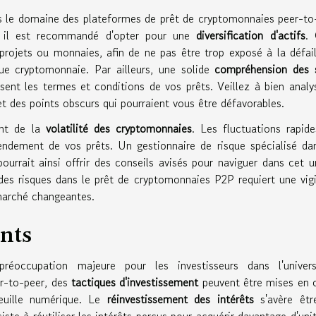
s le domaine des plateformes de prêt de cryptomonnaies peer-to
, il est recommandé d'opter pour une
diversification d'actifs
. 
 projets ou monnaies, afin de ne pas être trop exposé à la défai
ue cryptomonnaie. Par ailleurs, une solide
compréhension des 
ssent les termes et conditions de vos prêts. Veillez à bien analy
t des points obscurs qui pourraient vous être défavorables.
ent de la
volatilité des cryptomonnaies
. Les fluctuations rapid
rendement de vos prêts. Un gestionnaire de risque spécialisé da
rrait ainsi offrir des conseils avisés pour naviguer dans cet u
s risques dans le prêt de cryptomonnaies P2P requiert une vig
marché changeantes.
nts
éoccupation majeure pour les investisseurs dans l'univer
er-to-peer, des
tactiques d'investissement
peuvent être mises en 
euille numérique. Le
réinvestissement des intérêts
s'avère êtr
iste à réutiliser les intérêts perçus pour acquérir davantage d'uni