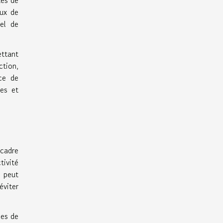
eux de
iel de
ettant
ction,
nce de
ues et
 cadre
tivité
t peut
éviter
ces de