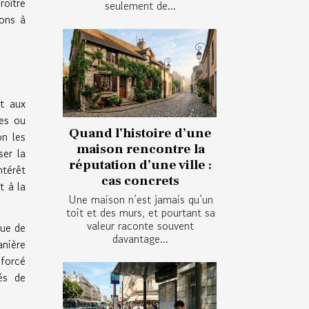
roître
seulement de...
ions à
t aux
ues ou
Quand l’histoire d’une
on les
maison rencontre la
ser la
réputation d’une ville :
ntérêt
cas concrets
t à la
Une maison n’est jamais qu’un
toit et des murs, et pourtant sa
valeur raconte souvent
que de
davantage...
anière
nforcé
nés de