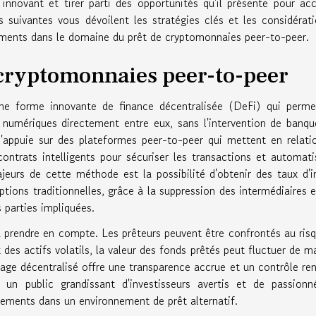
ovant et tirer parti des opportunités qu'il présente pour acc
s suivantes vous dévoilent les stratégies clés et les considérat
ements dans le domaine du prêt de cryptomonnaies peer-to-peer.
cryptomonnaies peer-to-peer
ne forme innovante de finance décentralisée (DeFi) qui perme
s numériques directement entre eux, sans l'intervention de banq
s'appuie sur des plateformes peer-to-peer qui mettent en relati
ontrats intelligents pour sécuriser les transactions et automati
jeurs de cette méthode est la possibilité d'obtenir des taux d'i
ptions traditionnelles, grâce à la suppression des intermédiaires e
s parties impliquées.
 prendre en compte. Les prêteurs peuvent être confrontés au ris
des actifs volatils, la valeur des fonds prêtés peut fluctuer de m
antage décentralisé offre une transparence accrue et un contrôle re
i un public grandissant d'investisseurs avertis et de passion
ements dans un environnement de prêt alternatif.