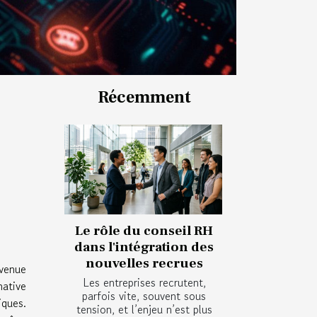
Récemment
Le rôle du conseil RH
dans l'intégration des
nouvelles recrues
venue
Les entreprises recrutent,
native
parfois vite, souvent sous
iques.
tension, et l’enjeu n’est plus