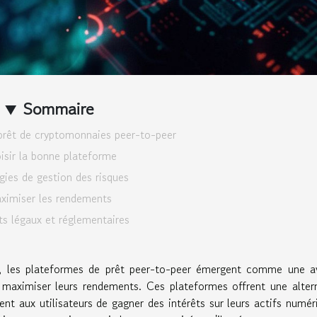
Sommaire
prêt de cryptomonnaies peer-to-peer
isir la bonne plateforme
gies de gestion des risques
ximiser les rendements
s légaux et réglementaires
 les plateformes de prêt peer-to-peer émergent comme une a
 maximiser leurs rendements. Ces plateformes offrent une alter
nt aux utilisateurs de gagner des intérêts sur leurs actifs numér