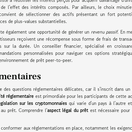
de l'effet des intérêts composés. Par ailleurs, le choix minuti
convient de sélectionner des actifs présentant un fort potent
es de plus-values substantielles.
te également une opportunité de générer un
revenu passif
. En m
stisseurs reçoivent une récompense sous forme de frais de transa
 sur la durée. Un conseiller financier, spécialisé en croissa
andations personnalisées pour naviguer ces options stratégiq
 environnement de prêt peer-to-peer.
ementaires
 des questions réglementaires délicates, car il s'inscrit dans un
té réglementaire
est primordiale pour les participants de cette ac
égislation sur les cryptomonnaies
qui varie d'un pays à l'autre e
s au prêt. Comprendre l'
aspect légal du prêt
est nécessaire pour 
 conformer aux réglementations en place, notamment les exigen