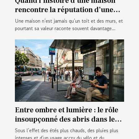
Quand l’histoire d’une maison
rencontre la réputation d’une
ville : cas concrets
Une maison n’est jamais qu’un toit et des murs, et
pourtant sa valeur raconte souvent davantage...
Entre ombre et lumière : le rôle
insoupçonné des abris dans le
confort citadin
Sous l’effet des étés plus chauds, des pluies plus
intenses et d’un usage accru du vélo et du...