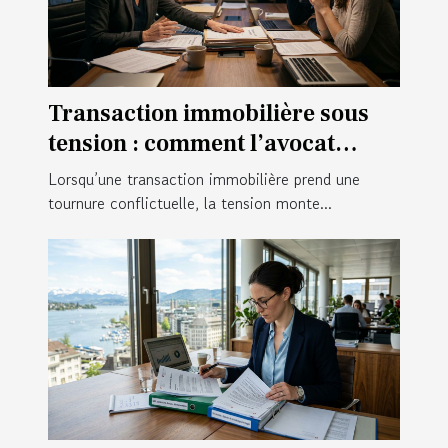
Transaction immobilière sous
tension : comment l’avocat
calme le jeu en coulisses ?
Lorsqu’une transaction immobilière prend une
tournure conflictuelle, la tension monte...